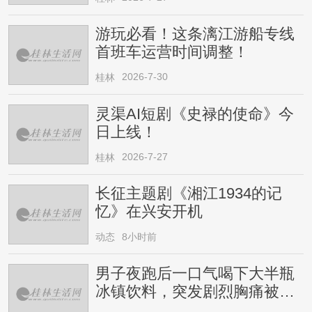
游玩必看！这条漓江游船专线
首班车运营时间调整！
2026-7-30
桂林
灵渠AI短剧《史禄的使命》今
日上线！
2026-7-27
桂林
长征主题剧《湘江1934的记
忆》在兴安开机
动态
8小时前
男子夜跑后一口气喝下大半瓶
冰镇饮料，突发剧烈胸痛被送
医！医生提醒→