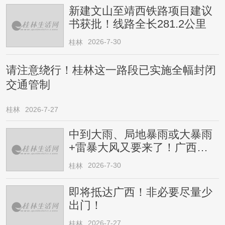
新建文山至靖西铁路项目建议
书获批！线路全长281.2公里
2026-7-30
桂林
请注意绕行！桂林这一路段已实施全幅封闭
交通管制
桂林
2026-7-27
中到大雨、局地暴雨或大暴雨
+雷暴大风又要来了！广西人
请注意
2026-7-30
桂林
即将抵达广西！非必要尽量少
出门！
2026-7-27
桂林