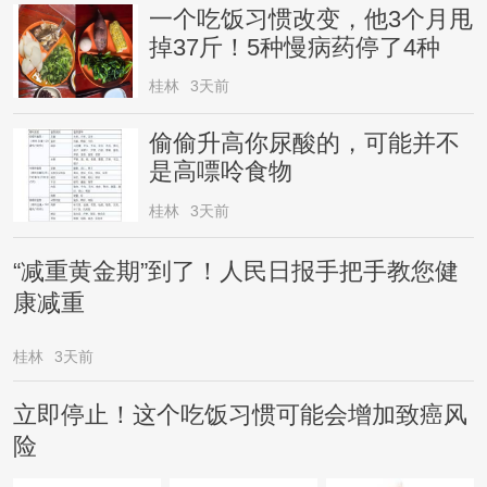
一个吃饭习惯改变，他3个月甩
掉37斤！5种慢病药停了4种
桂林
3天前
偷偷升高你尿酸的，可能并不
是高嘌呤食物
桂林
3天前
“减重黄金期”到了！人民日报手把手教您健
康减重
桂林
3天前
立即停止！这个吃饭习惯可能会增加致癌风
险