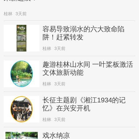
桂林
3天前
容易导致溺水的六大致命陷
阱！赶紧转发
桂林
3天前
趣游桂林山水间 一叶桨板激活
文体旅新动能
桂林
3天前
长征主题剧《湘江1934的记
忆》在兴安开机
桂林
3天前
戏水纳凉