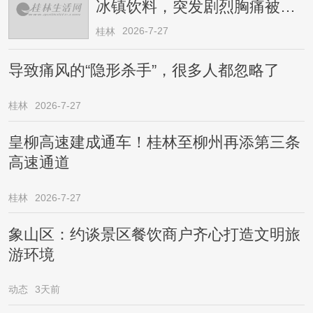
冰镇饮料，突发剧烈胸痛被送
医！医生提醒→
2026-7-27
桂林
导致痛风的“隐形杀手”，很多人都忽略了
桂林
2026-7-27
皇柳高速建成通车！桂林至柳州再添第三条
高速通道
桂林
2026-7-27
象山区：约谈景区餐饮商户齐心打造文明旅
游环境
动态
3天前