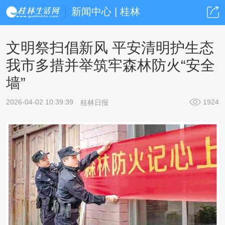
新闻中心 | 桂林
文明祭扫倡新风 平安清明护生态
我市多措并举筑牢森林防火“安全
墙”
2026-04-02 10:39:39
1924
桂林日报