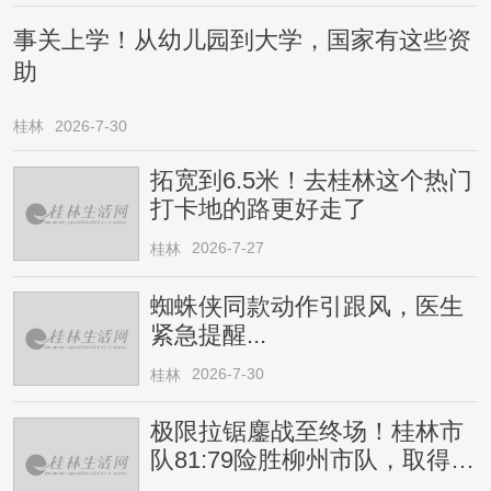
事关上学！从幼儿园到大学，国家有这些资
助
桂林
2026-7-30
拓宽到6.5米！去桂林这个热门
打卡地的路更好走了
2026-7-27
桂林
蜘蛛侠同款动作引跟风，医生
紧急提醒...
2026-7-30
桂林
极限拉锯鏖战至终场！桂林市
队81:79险胜柳州市队，取得四
连胜