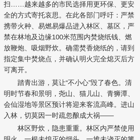
扫……越来越多的市民选择用更环保、更安
全的方式寄托哀思。在此各部门呼吁：严禁
携带火种、易燃易爆品进入林区、墓区，严
禁在林地及边缘100米范围内焚烧纸钱、燃
放鞭炮、吸烟野炊。确需焚香烧纸的，请到
指定集中焚烧点，并确认明火完全熄灭后方
可离开。
踏青出游，莫让“不小心”毁了春色。清
明时节春和景明，尧山、猫儿山、青狮潭、
会仙湿地等景区预计将迎来客流高峰。进山
入林，切莫因一时疏忽酿成大祸——
林区野炊，隐患重重。林区内严禁使用
明火，一根未熄灭的烟头、一堆未浇灭的篝