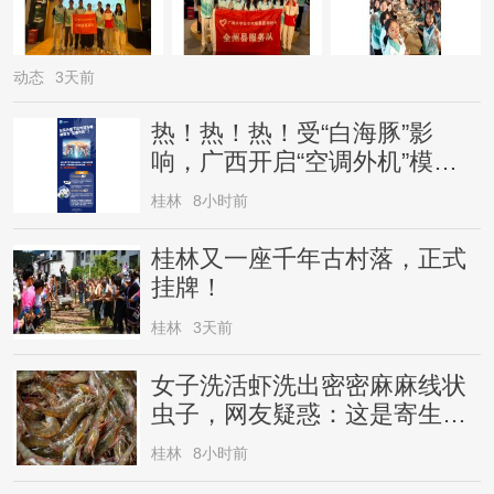
动态
3天前
热！热！热！受“白海豚”影
响，广西开启“空调外机”模
式，局地气温直冲38℃
桂林
8小时前
桂林又一座千年古村落，正式
挂牌！
桂林
3天前
女子洗活虾洗出密密麻麻线状
虫子，网友疑惑：这是寄生虫
还是虾崽？医生提醒→
桂林
8小时前