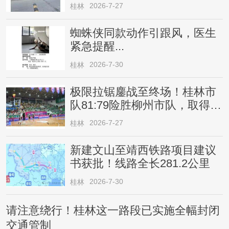
2026-7-27
桂林
蜘蛛侠同款动作引跟风，医生
紧急提醒...
2026-7-30
桂林
极限拉锯鏖战至终场！桂林市
队81:79险胜柳州市队，取得四
连胜
2026-7-27
桂林
新建文山至靖西铁路项目建议
书获批！线路全长281.2公里
2026-7-30
桂林
请注意绕行！桂林这一路段已实施全幅封闭
交通管制