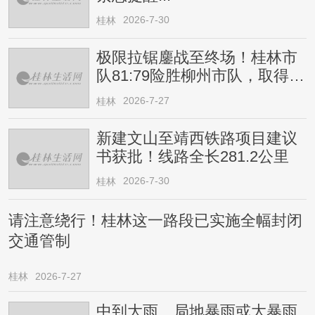
2026-7-30
桂林
极限拉锯鏖战至终场！桂林市
队81:79险胜柳州市队，取得四
连胜
2026-7-27
桂林
新建文山至靖西铁路项目建议
书获批！线路全长281.2公里
2026-7-30
桂林
请注意绕行！桂林这一路段已实施全幅封闭
交通管制
桂林
2026-7-27
中到大雨、局地暴雨或大暴雨