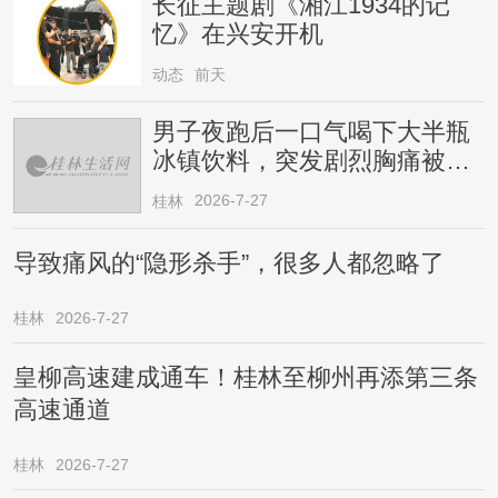
长征主题剧《湘江1934的记
忆》在兴安开机
动态
前天
男子夜跑后一口气喝下大半瓶
冰镇饮料，突发剧烈胸痛被送
医！医生提醒→
2026-7-27
桂林
导致痛风的“隐形杀手”，很多人都忽略了
桂林
2026-7-27
皇柳高速建成通车！桂林至柳州再添第三条
高速通道
桂林
2026-7-27