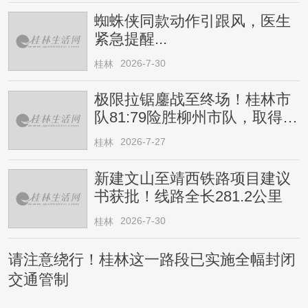
蜘蛛侠同款动作引跟风，医生
紧急提醒...
2026-7-30
桂林
极限拉锯鏖战至终场！桂林市
队81:79险胜柳州市队，取得四
连胜
2026-7-27
桂林
新建文山至靖西铁路项目建议
书获批！线路全长281.2公里
2026-7-30
桂林
请注意绕行！桂林这一路段已实施全幅封闭
交通管制