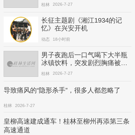
2026-7-27
桂林
长征主题剧《湘江1934的记
忆》在兴安开机
动态
18小时前
男子夜跑后一口气喝下大半瓶
冰镇饮料，突发剧烈胸痛被送
医！医生提醒→
2026-7-27
桂林
导致痛风的“隐形杀手”，很多人都忽略了
桂林
2026-7-27
皇柳高速建成通车！桂林至柳州再添第三条
高速通道