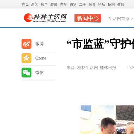
首页
|
新闻
|
房产
|
装修
|
汽车
|
购物
|
二手
|
教育
|
论坛
|
招聘
|
健康
生活网首页
“市监蓝”守护
微博
Qzone
来源: 桂林生活网-桂林日报
202
微信