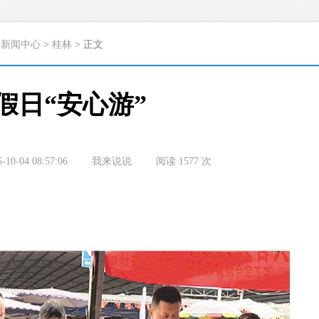
>
新闻中心
>
桂林
> 正文
假日“安心游”
5-10-04 08:57:06
我来说说
阅读
1577
次