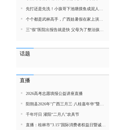
先打还是先洗！小孩哥下池塘摸鱼成泥人！网友：这才是童年该有的样子，好怀念
个个都是武林高手，广西娃暑假在家上演武侠片，80后90后:以前我们也这样玩
三“假”医院出报告就是快 父母为了整治孩子少吃零食想尽了办法 网友：“又有”笑死我了
话题
直播
2026高考志愿填报公益讲座直播
阳朔县2026年“广西三月三·八桂嘉年华”暨金龙巡游活动直播
千年圩日 灌阳“二月八”农具节
直播：桂林市“3.15”国际消费者权益日暨诚信教育主题活动网民面对面活动