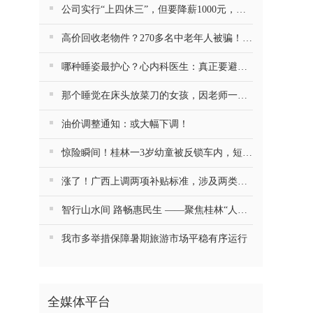
公司实行“上四休三”，但要降薪1000元，不接受只能辞职……你愿意吗？
高价回收老物件？270多名中老年人被骗！警方提醒
哪种睡姿最护心？心内科医生：真正要避开的是这一种
那个睡觉在床头放菜刀的女孩，因老师一句“跟我回家”改写了人生
油价调整通知：或大幅下调！
惊险瞬间！桂林一3岁幼童被反锁车内，短短数分钟险窒息…
涨了！广西上调两项补贴标准，涉及两类人群
智行山水间 路畅惠民生 ——聚焦桂林“人工智能+交通运输”的探索与实践
我市多举措保障暑期旅游市场平稳有序运行
全媒体平台