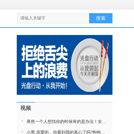
视频
果然一个人想找你的时候有的是办法！女生吵架将男友拉黑，结果男友给家里狗打电话了！汪：吵死了，一会就去把号码注销
小黑:亲爱的，你看到我的真心了吗?狗狗雨中等好朋狗不愿离去，网友:确实搞笑，黄黄都有男朋友，你却没有