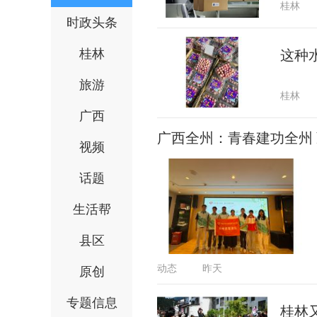
桂林
时政头条
桂林
这种
旅游
桂林
广西
广西全州：青春建功全州
视频
话题
生活帮
县区
动态
昨天
原创
专题信息
桂林