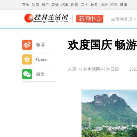
首页
|
新闻
|
房产
|
装修
|
汽车
|
购物
|
二手
|
教育
|
论坛
|
招聘
|
健康
生活网首页
欢度国庆 畅
微博
Qzone
来源: 桂林生活网-桂林日报
202
微信