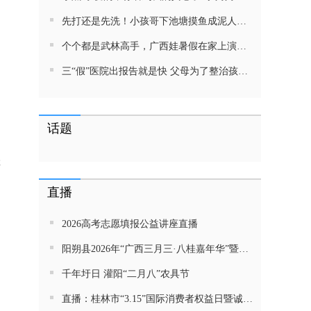
先打还是先洗！小孩哥下池塘摸鱼成泥人！网友：这才是童年该有的样子，好怀念
个个都是武林高手，广西娃暑假在家上演武侠片，80后90后:以前我们也这样玩
三“假”医院出报告就是快 父母为了整治孩子少吃零食想尽了办法 网友：“又有”笑死我了
话题
游
直播
2026高考志愿填报公益讲座直播
阳朔县2026年“广西三月三·八桂嘉年华”暨金龙巡游活动直播
千年圩日 灌阳“二月八”农具节
直播：桂林市“3.15”国际消费者权益日暨诚信教育主题活动网民面对面活动