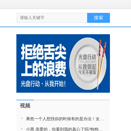
视频
果然一个人想找你的时候有的是办法！女生吵架将男友拉黑，结果男友给家里狗打电话了！汪：吵死了，一会就去把号码注销
小黑:亲爱的，你看到我的真心了吗?狗狗雨中等好朋狗不愿离去，网友:确实搞笑，黄黄都有男朋友，你却没有