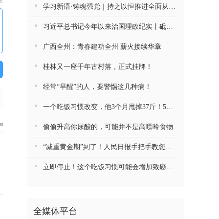
论
学习新语·铸魂强党｜持之以恒推进全面从严治党
习近平总书记今年以来治国理政纪实丨砥砺初心使命 把党建设得更加坚强有力
广西全州：青春建功全州 薪火接续华章
桂林又一座千年古村落，正式挂牌！
经常“早醒”的人，要警惕这几种病！
一个吃饭习惯改变，他3个月甩掉37斤！5种慢病药停了4种
偷偷升高你尿酸的，可能并不是高嘌呤食物
“减重黄金期”到了！人民日报手把手教您健康减重
立即停止！这个吃饭习惯可能会增加致癌风险
全媒体平台