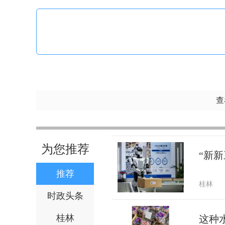
查
为您推荐
“新新
推荐
桂林
时政头条
桂林
这种