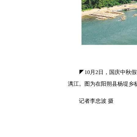
◤10月2日，国庆中秋假
漓江。图为在阳朔县杨堤乡
记者李忠波 摄