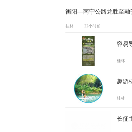
衡阳—南宁公路龙胜至融
桂林
22小时前
容易
桂林
趣游
桂林
长征