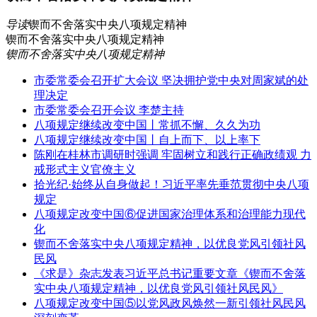
导读
锲而不舍落实中央八项规定精神
锲而不舍落实中央八项规定精神
锲而不舍落实中央八项规定精神
市委常委会召开扩大会议 坚决拥护党中央对周家斌的处
理决定
市委常委会召开会议 李楚主持
八项规定继续改变中国丨常抓不懈、久久为功
八项规定继续改变中国丨自上而下、以上率下
陈刚在桂林市调研时强调 牢固树立和践行正确政绩观 力
戒形式主义官僚主义
拾光纪·始终从自身做起！习近平率先垂范贯彻中央八项
规定
八项规定改变中国⑥促进国家治理体系和治理能力现代
化
锲而不舍落实中央八项规定精神，以优良党风引领社风
民风
《求是》杂志发表习近平总书记重要文章《锲而不舍落
实中央八项规定精神，以优良党风引领社风民风》
八项规定改变中国⑤以党风政风焕然一新引领社风民风