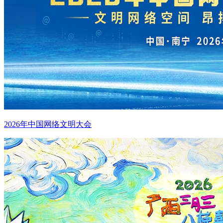
2026年中国网络文明大会