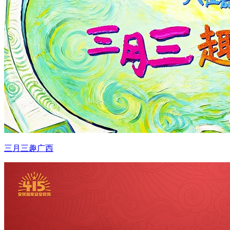
三月三趣广西