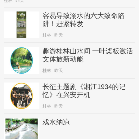
桂林
昨天
容易导致溺水的六大致命陷
阱！赶紧转发
桂林
昨天
趣游桂林山水间 一叶桨板激活
文体旅新动能
桂林
昨天
长征主题剧《湘江1934的记
忆》在兴安开机
桂林
昨天
戏水纳凉