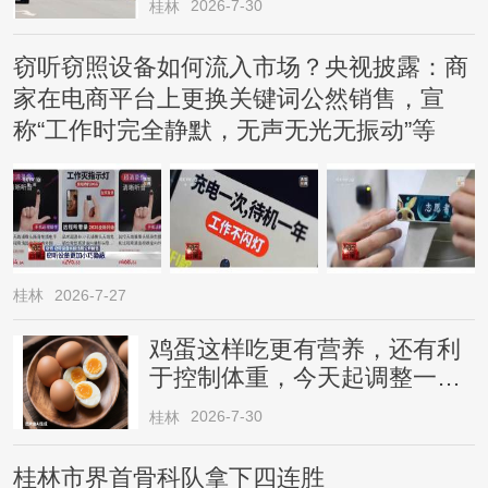
2026-7-30
桂林
窃听窃照设备如何流入市场？央视披露：商
家在电商平台上更换关键词公然销售，宣
称“工作时完全静默，无声无光无振动”等
桂林
2026-7-27
鸡蛋这样吃更有营养，还有利
于控制体重，今天起调整一下
→
2026-7-30
桂林
桂林市界首骨科队拿下四连胜