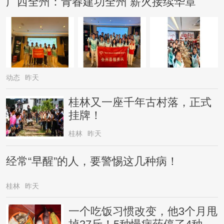
广西全州：青春建功全州 薪火接续华章
动态
昨天
桂林又一座千年古村落，正式
挂牌！
桂林
昨天
经常“早醒”的人，要警惕这几种病！
桂林
昨天
一个吃饭习惯改变，他3个月甩