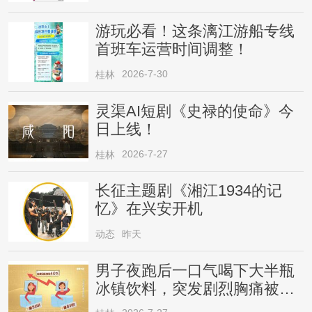
游玩必看！这条漓江游船专线
首班车运营时间调整！
2026-7-30
桂林
灵渠AI短剧《史禄的使命》今
日上线！
2026-7-27
桂林
长征主题剧《湘江1934的记
忆》在兴安开机
动态
昨天
男子夜跑后一口气喝下大半瓶
冰镇饮料，突发剧烈胸痛被送
医！医生提醒→