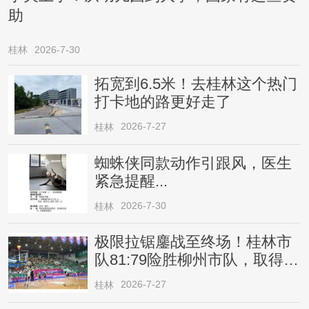
助
桂林
2026-7-30
拓宽到6.5米！去桂林这个热门
打卡地的路更好走了
2026-7-27
桂林
蜘蛛侠同款动作引跟风，医生
紧急提醒...
2026-7-30
桂林
极限拉锯鏖战至终场！桂林市
队81:79险胜柳州市队，取得四
连胜
2026-7-27
桂林