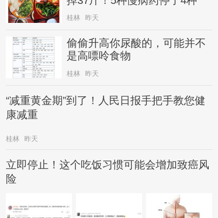
掉37斤！5种慢病药停了4种
桂林
昨天
偷偷升高你尿酸的，可能并不
是高嘌呤食物
桂林
昨天
“减重黄金期”到了！人民日报手把手教您健
康减重
桂林
昨天
立即停止！这个吃饭习惯可能会增加致癌风
险