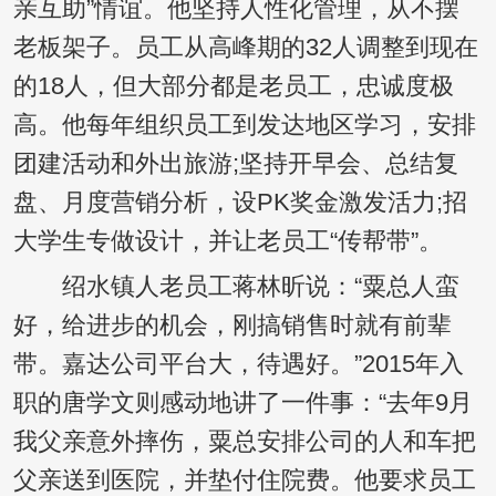
亲互助”情谊。他坚持人性化管理，从不摆
老板架子。员工从高峰期的32人调整到现在
的18人，但大部分都是老员工，忠诚度极
高。他每年组织员工到发达地区学习，安排
团建活动和外出旅游;坚持开早会、总结复
盘、月度营销分析，设PK奖金激发活力;招
大学生专做设计，并让老员工“传帮带”。
绍水镇人老员工蒋林昕说：“粟总人蛮
好，给进步的机会，刚搞销售时就有前辈
带。嘉达公司平台大，待遇好。”2015年入
职的唐学文则感动地讲了一件事：“去年9月
我父亲意外摔伤，粟总安排公司的人和车把
父亲送到医院，并垫付住院费。他要求员工