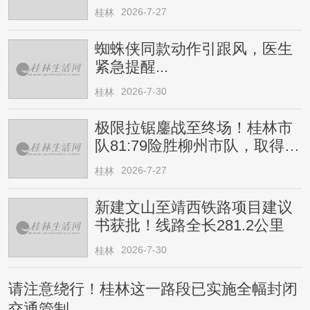
2026-7-27
桂林
蜘蛛侠同款动作引跟风，医生
紧急提醒...
2026-7-30
桂林
极限拉锯鏖战至终场！桂林市
队81:79险胜柳州市队，取得四
连胜
2026-7-27
桂林
新建文山至靖西铁路项目建议
书获批！线路全长281.2公里
2026-7-30
桂林
请注意绕行！桂林这一路段已实施全幅封闭
交通管制