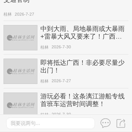
桂林
2026-7-27
中到大雨、局地暴雨或大暴雨
+雷暴大风又要来了！广西人
请注意
2026-7-30
桂林
即将抵达广西！非必要尽量少
出门！
2026-7-27
桂林
游玩必看！这条漓江游船专线
首班车运营时间调整！
2026-7-30
桂林
我要说两句...
灵渠AI短剧《史禄的使命》今