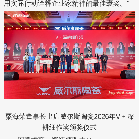
用实际行动诠释企业家精神的最佳褒奖。”
粟海荣董事长出席威尔斯陶瓷2026年V﹡深
耕细作奖颁奖仪式