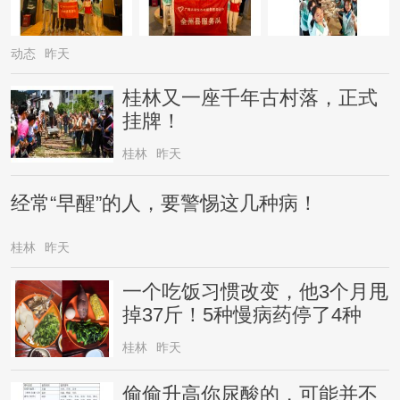
动态
昨天
桂林又一座千年古村落，正式
挂牌！
桂林
昨天
经常“早醒”的人，要警惕这几种病！
桂林
昨天
一个吃饭习惯改变，他3个月甩
掉37斤！5种慢病药停了4种
桂林
昨天
偷偷升高你尿酸的，可能并不