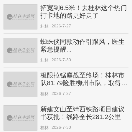
拓宽到6.5米！去桂林这个热门
打卡地的路更好走了
2026-7-27
桂林
蜘蛛侠同款动作引跟风，医生
紧急提醒...
2026-7-30
桂林
极限拉锯鏖战至终场！桂林市
队81:79险胜柳州市队，取得四
连胜
2026-7-27
桂林
新建文山至靖西铁路项目建议
书获批！线路全长281.2公里
2026-7-30
桂林