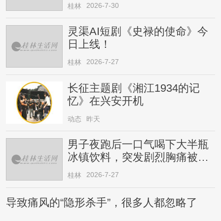
2026-7-30
桂林
灵渠AI短剧《史禄的使命》今
日上线！
2026-7-27
桂林
长征主题剧《湘江1934的记
忆》在兴安开机
动态
昨天
男子夜跑后一口气喝下大半瓶
冰镇饮料，突发剧烈胸痛被送
医！医生提醒→
2026-7-27
桂林
导致痛风的“隐形杀手”，很多人都忽略了