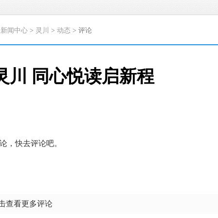
>
新闻中心
>
灵川
>
动态
> 评论
灵川 同心悦读启新程
论，快去评论吧。
点击查看更多评论