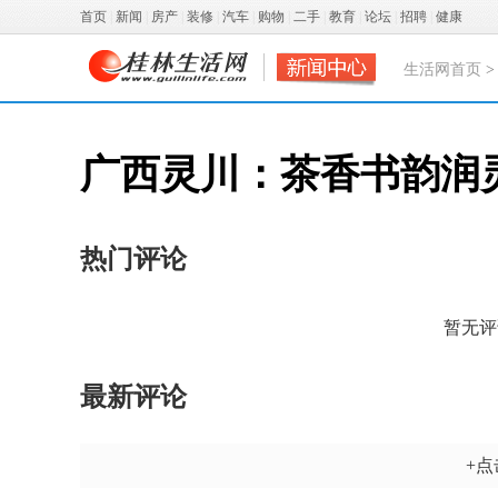
首页
|
新闻
|
房产
|
装修
|
汽车
|
购物
|
二手
|
教育
|
论坛
|
招聘
|
健康
生活网首页
广西灵川：茶香书韵润
热门评论
暂无评
最新评论
+