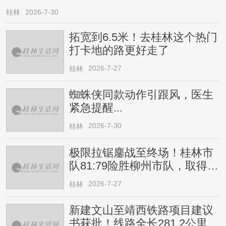
桂林
2026-7-30
拓宽到6.5米！去桂林这个热门
打卡地的路更好走了
2026-7-27
桂林
蜘蛛侠同款动作引跟风，医生
紧急提醒...
2026-7-30
桂林
极限拉锯鏖战至终场！桂林市
队81:79险胜柳州市队，取得四
连胜
2026-7-27
桂林
新建文山至靖西铁路项目建议
书获批！线路全长281.2公里