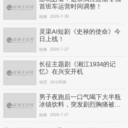
首班车运营时间调整！
2026-7-30
桂林
灵渠AI短剧《史禄的使命》今
日上线！
2026-7-27
桂林
长征主题剧《湘江1934的记
忆》在兴安开机
动态
10小时前
男子夜跑后一口气喝下大半瓶
冰镇饮料，突发剧烈胸痛被送
医！医生提醒→
2026-7-27
桂林