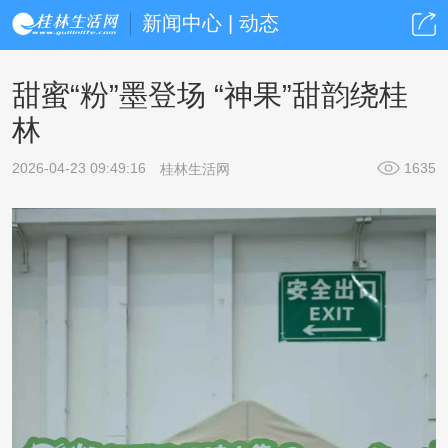
新闻中心 | 动态
甜蜜“粉”墨登场 “神果”甜韵绕桂
林
2026-04-23 09:49:16
1635
桂林生活网