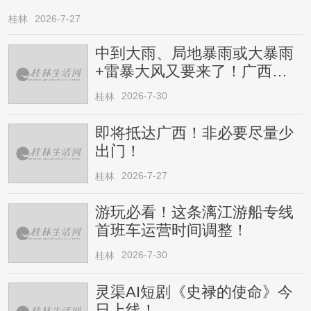
桂林
2026-7-27
中到大雨、局地暴雨或大暴雨
+雷暴大风又要来了！广西人
请注意
2026-7-30
桂林
即将抵达广西！非必要尽量少
出门！
2026-7-27
桂林
游玩必看！这条漓江游船专线
首班车运营时间调整！
2026-7-30
桂林
灵渠AI短剧《史禄的使命》今
日上线！