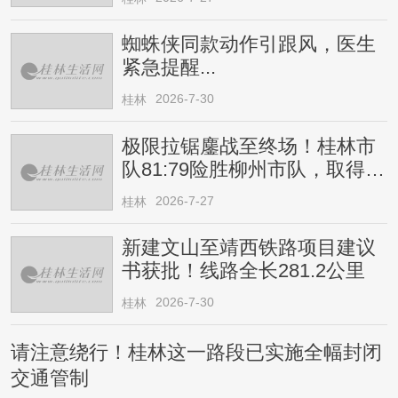
蜘蛛侠同款动作引跟风，医生
紧急提醒...
2026-7-30
桂林
极限拉锯鏖战至终场！桂林市
队81:79险胜柳州市队，取得四
连胜
2026-7-27
桂林
新建文山至靖西铁路项目建议
书获批！线路全长281.2公里
2026-7-30
桂林
请注意绕行！桂林这一路段已实施全幅封闭
交通管制