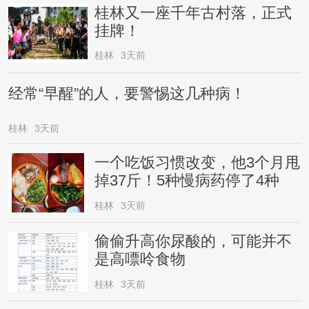
桂林又一座千年古村落，正式
挂牌！
桂林
3天前
经常“早醒”的人，要警惕这几种病！
桂林
3天前
一个吃饭习惯改变，他3个月甩
掉37斤！5种慢病药停了4种
桂林
3天前
偷偷升高你尿酸的，可能并不
是高嘌呤食物
桂林
3天前