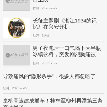
2026-7-27
桂林
长征主题剧《湘江1934的记
忆》在兴安开机
动态
3天前
男子夜跑后一口气喝下大半瓶
冰镇饮料，突发剧烈胸痛被送
医！医生提醒→
2026-7-27
桂林
导致痛风的“隐形杀手”，很多人都忽略了
桂林
2026-7-27
皇柳高速建成通车！桂林至柳州再添第三条