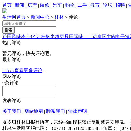
首页
|
新闻
|
房产
|
装修
|
汽车
|
购物
|
二手
|
教育
|
论坛
|
招聘
|
生活网首页
>
新闻中心
>
桂林
> 评论
跨国风味本土化 让桂林米粉更具国际味——访泰国牛肉丸子清
热门评论
暂无评论，快去评论吧。
最新评论
+点击查看更多评论
网友评论
0
条评论
发表评论
关于我们
|
网站地图
|
联系我们
|
法律声明
版权归桂林日报社所有，未经书面授权禁止复制或建立镜像。 投稿邮箱：tougao@
桂林生活网客服电话：（0773）2853120 2852488 传真：（