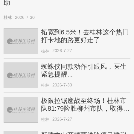
助
桂林
2026-7-30
拓宽到6.5米！去桂林这个热门
打卡地的路更好走了
2026-7-27
桂林
蜘蛛侠同款动作引跟风，医生
紧急提醒...
2026-7-30
桂林
极限拉锯鏖战至终场！桂林市
队81:79险胜柳州市队，取得四
连胜
2026-7-27
桂林