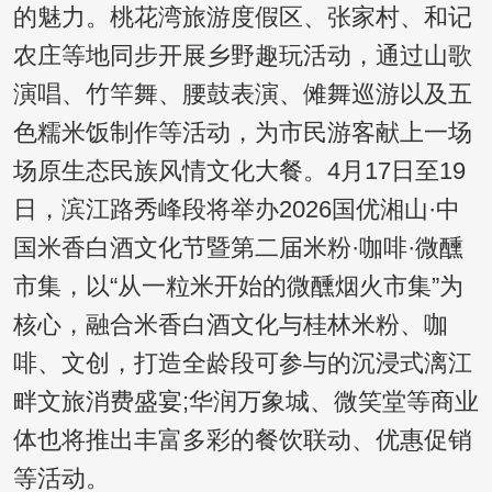
的魅力。桃花湾旅游度假区、张家村、和记
农庄等地同步开展乡野趣玩活动，通过山歌
演唱、竹竿舞、腰鼓表演、傩舞巡游以及五
色糯米饭制作等活动，为市民游客献上一场
场原生态民族风情文化大餐。4月17日至19
日，滨江路秀峰段将举办2026国优湘山·中
国米香白酒文化节暨第二届米粉·咖啡·微醺
市集，以“从一粒米开始的微醺烟火市集”为
核心，融合米香白酒文化与桂林米粉、咖
啡、文创，打造全龄段可参与的沉浸式漓江
畔文旅消费盛宴;华润万象城、微笑堂等商业
体也将推出丰富多彩的餐饮联动、优惠促销
等活动。