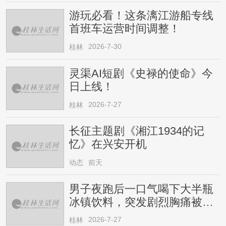
游玩必看！这条漓江游船专线
首班车运营时间调整！
2026-7-30
桂林
灵渠AI短剧《史禄的使命》今
日上线！
2026-7-27
桂林
长征主题剧《湘江1934的记
忆》在兴安开机
动态
前天
男子夜跑后一口气喝下大半瓶
冰镇饮料，突发剧烈胸痛被送
医！医生提醒→
2026-7-27
桂林