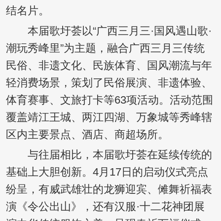
结名片。
本届歌圩荟以“广西三月三·国风遇山歌·
潮玩秀峰里”为主题，融合广西三月三传统
民俗、非遗文化、民族体育、国风潮流与年
轻消费场景，策划了民俗展演、非遗体验、
体育赛事、文旅打卡等63项活动。活动范围
覆盖靖江王城、两江四湖、万象城等秀峰辖
区内主要景点、酒店、商超场所。
与往届相比，本届歌圩荟在延续传统的
基础上大胆创新。4月17日的启动仪式亮点
纷呈，有威武雄壮的龙狮迎宾、傩舞祈福表
演《令公出山》，还有汉服·十二花神团展