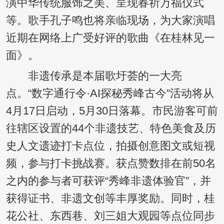
演中华传统服饰之美、呈现春祈万福仪式
等。歌手孔子鸣也将亲临现场，为大家演唱
近期在网络上广受好评的歌曲《在桂林见一
面》。
非遗传承是本届歌圩荟的一大亮
点。“数字通行令·AI探秘秀峰古今”活动将从
4月17日启动，5月30日落幕。市民游客可前
往辖区设置的44个非遗技艺、特色美食及历
史人文遗迹打卡点位，拍摄创意图文或短视
频，参与打卡挑战赛。获点赞数排在前50名
之内的参与者可获评“秀峰非遗体验官”，并
获得证书、非遗文创等丰厚奖励。同时，桂
花公社、东西巷、刘三姐大观园等点位同步