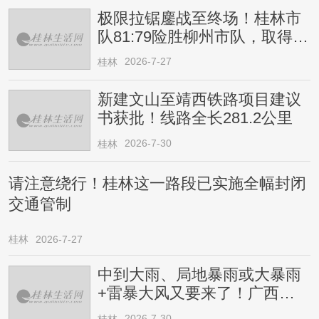
极限拉锯鏖战至终场！桂林市
队81:79险胜柳州市队，取得四
连胜
2026-7-27
桂林
新建文山至靖西铁路项目建议
书获批！线路全长281.2公里
2026-7-30
桂林
请注意绕行！桂林这一路段已实施全幅封闭
交通管制
桂林
2026-7-27
中到大雨、局地暴雨或大暴雨
+雷暴大风又要来了！广西人
请注意
2026-7-30