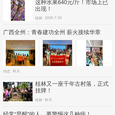
这种水果640元/斤！市场上已
出现！
2026-7-26
桂林
广西全州：青春建功全州 薪火接续华章
动态
昨天
桂林又一座千年古村落，正式
挂牌！
桂林
昨天
经常“早醒”的人，要警惕这几种病！