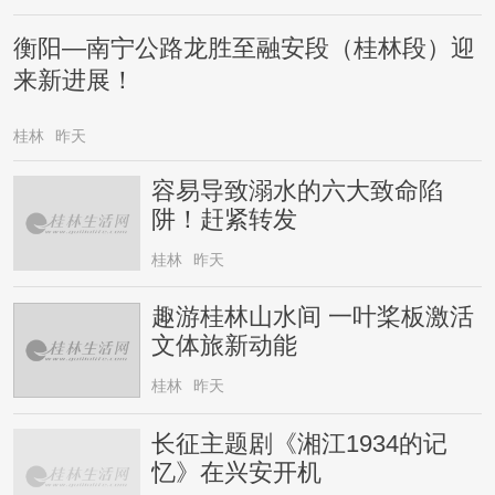
衡阳—南宁公路龙胜至融安段（桂林段）迎
来新进展！
桂林
昨天
容易导致溺水的六大致命陷
阱！赶紧转发
桂林
昨天
趣游桂林山水间 一叶桨板激活
文体旅新动能
桂林
昨天
长征主题剧《湘江1934的记
忆》在兴安开机