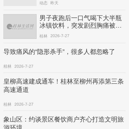
动态
昨天
男子夜跑后一口气喝下大半瓶
冰镇饮料，突发剧烈胸痛被送
医！医生提醒→
2026-7-27
桂林
导致痛风的“隐形杀手”，很多人都忽略了
桂林
2026-7-27
皇柳高速建成通车！桂林至柳州再添第三条
高速通道
桂林
2026-7-27
象山区：约谈景区餐饮商户齐心打造文明旅
游环境