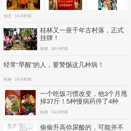
动态
16小时前
桂林又一座千年古村落，正式
挂牌！
桂林
16小时前
经常“早醒”的人，要警惕这几种病！
桂林
16小时前
一个吃饭习惯改变，他3个月甩
掉37斤！5种慢病药停了4种
桂林
16小时前
偷偷升高你尿酸的，可能并不