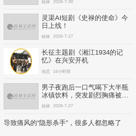
2026-7-30
桂林
灵渠AI短剧《史禄的使命》今
日上线！
2026-7-27
桂林
长征主题剧《湘江1934的记
忆》在兴安开机
动态
16小时前
男子夜跑后一口气喝下大半瓶
冰镇饮料，突发剧烈胸痛被送
医！医生提醒→
2026-7-27
桂林
导致痛风的“隐形杀手”，很多人都忽略了