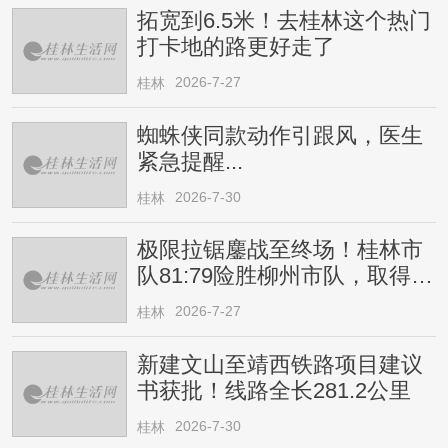
拓宽到6.5米！去桂林这个热门
打卡地的路更好走了
2026-7-27
桂林
蜘蛛侠同款动作引跟风，医生
紧急提醒...
2026-7-30
桂林
极限拉锯鏖战至终场！桂林市
队81:79险胜柳州市队，取得四
连胜
2026-7-27
桂林
新建文山至靖西铁路项目建议
书获批！线路全长281.2公里
2026-7-30
桂林