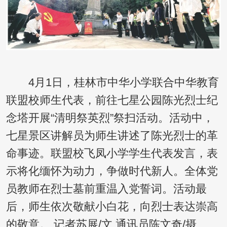
4月1日，桂林市中华小学联合中华教育
联盟校师生代表，前往七星公园陈光烈士纪
念塔开展“清明祭英烈”祭扫活动。活动中，
七星景区讲解员为师生讲述了陈光烈士的革
命事迹。联盟校飞凤小学学生代表发言，表
示将化缅怀为动力，争做时代新人。全体党
员教师在烈士墓前重温入党誓词。活动最
后，师生依次敬献小白花，向烈士表达崇高
的敬意。 记者苏展/文 通讯员陈文奇/摄