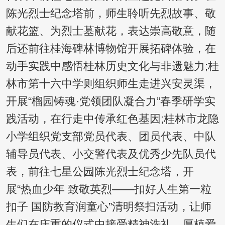
陈光烈士纪念塔前，师生聆听先烈故事、敬
献花篮、为烈士墓献花，表达崇高敬意，随
后还前往桂海碑林博物馆开展拓碑体验，在
动手实践中感悟桂林历史文化与非遗魅力;桂
林市第十六中学则组织师生走进兴安灵渠，
开展“榴园铸魂·党领团队凝合力”春季研学实
践活动，在行走中传承红色基因;桂林市龙隐
小学组织党支部党员代表、团员代表、中队
辅导员代表、小交警代表及优秀少先队员代
表，前往七星公园陈光烈士纪念塔，开
展“热血少年 致敬英烈——扣好人生第一粒
扣子 国防教育润童心”清明祭扫活动，让师
生们在庄重的仪式中接受精神洗礼，厚植爱