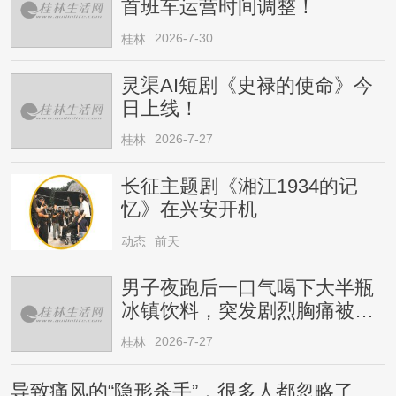
首班车运营时间调整！
2026-7-30
桂林
灵渠AI短剧《史禄的使命》今
日上线！
2026-7-27
桂林
长征主题剧《湘江1934的记
忆》在兴安开机
动态
前天
男子夜跑后一口气喝下大半瓶
冰镇饮料，突发剧烈胸痛被送
医！医生提醒→
2026-7-27
桂林
导致痛风的“隐形杀手”，很多人都忽略了