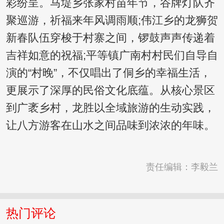
彩纷呈。马堤乡张家村苗年节，谷牌灯队齐
聚巡游，祈福来年风调雨顺;伟江乡的龙狮贺
新春队伍穿梭于村寨之间，锣鼓声声传递着
吉祥如意的祝福;平等镇广南村村民们自导自
演的“村晚”，不仅唱出了侗乡的幸福生活，
更展示了深厚的民俗文化底蕴。从核心景区
到广袤乡村，龙胜以全域旅游的生动实践，
让八方游客在山水之间品味到浓浓的年味。
责任编辑：李毅兰
热门评论