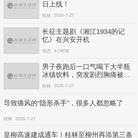
日上线！
2026-7-27
桂林
长征主题剧《湘江1934的记
忆》在兴安开机
动态
4小时前
男子夜跑后一口气喝下大半瓶
冰镇饮料，突发剧烈胸痛被送
医！医生提醒→
2026-7-27
桂林
导致痛风的“隐形杀手”，很多人都忽略了
桂林
2026-7-27
皇柳高速建成通车！桂林至柳州再添第三条