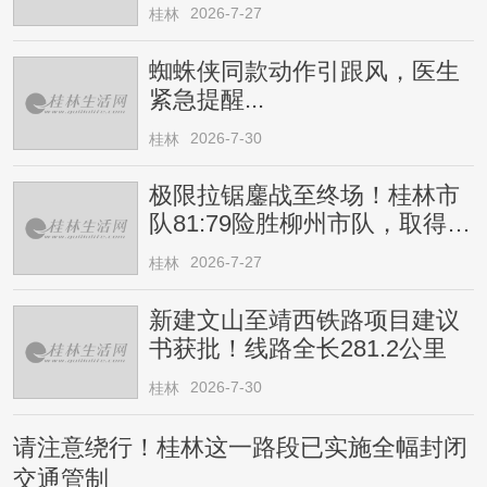
2026-7-27
桂林
蜘蛛侠同款动作引跟风，医生
紧急提醒...
2026-7-30
桂林
极限拉锯鏖战至终场！桂林市
队81:79险胜柳州市队，取得四
连胜
2026-7-27
桂林
新建文山至靖西铁路项目建议
书获批！线路全长281.2公里
2026-7-30
桂林
请注意绕行！桂林这一路段已实施全幅封闭
交通管制