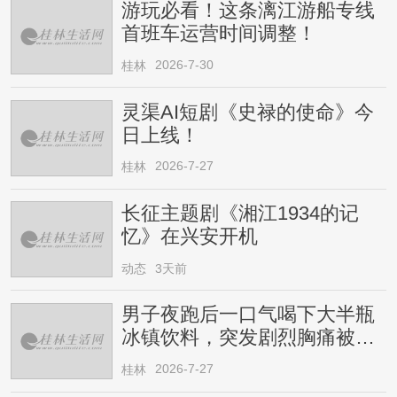
游玩必看！这条漓江游船专线
首班车运营时间调整！
2026-7-30
桂林
灵渠AI短剧《史禄的使命》今
日上线！
2026-7-27
桂林
长征主题剧《湘江1934的记
忆》在兴安开机
动态
3天前
男子夜跑后一口气喝下大半瓶
冰镇饮料，突发剧烈胸痛被送
医！医生提醒→
2026-7-27
桂林