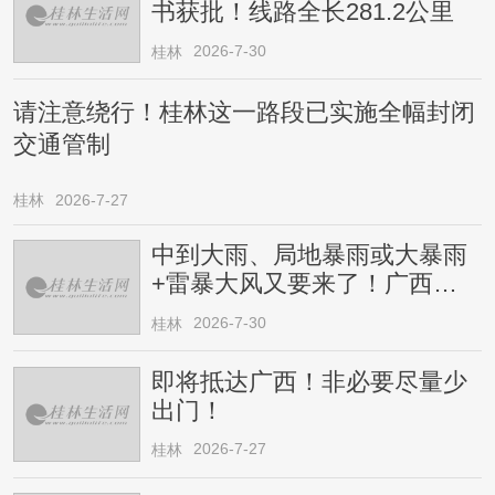
书获批！线路全长281.2公里
2026-7-30
桂林
请注意绕行！桂林这一路段已实施全幅封闭
交通管制
桂林
2026-7-27
中到大雨、局地暴雨或大暴雨
+雷暴大风又要来了！广西人
请注意
2026-7-30
桂林
即将抵达广西！非必要尽量少
出门！
2026-7-27
桂林