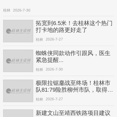
桂林
2026-7-30
拓宽到6.5米！去桂林这个热门
打卡地的路更好走了
2026-7-27
桂林
蜘蛛侠同款动作引跟风，医生
紧急提醒...
2026-7-30
桂林
极限拉锯鏖战至终场！桂林市
队81:79险胜柳州市队，取得四
连胜
2026-7-27
桂林
新建文山至靖西铁路项目建议