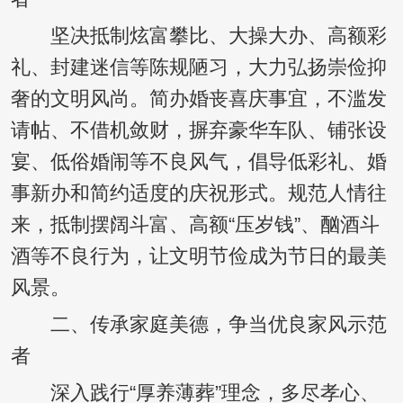
坚决抵制炫富攀比、大操大办、高额彩
礼、封建迷信等陈规陋习，大力弘扬崇俭抑
奢的文明风尚。简办婚丧喜庆事宜，不滥发
请帖、不借机敛财，摒弃豪华车队、铺张设
宴、低俗婚闹等不良风气，倡导低彩礼、婚
事新办和简约适度的庆祝形式。规范人情往
来，抵制摆阔斗富、高额“压岁钱”、酗酒斗
酒等不良行为，让文明节俭成为节日的最美
风景。
二、传承家庭美德，争当优良家风示范
者
深入践行“厚养薄葬”理念，多尽孝心、