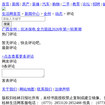
首页
|
新闻
|
房产
|
装修
|
汽车
|
购物
|
二手
|
教育
|
论坛
|
招聘
|
生活网首页
>
新闻中心
>
全州
>
动态
> 评论
广西全州：抗冰保电 全力迎战2026年第一轮寒潮
热门评论
暂无评论，快去评论吧。
最新评论
+点击查看更多评论
网友评论
0
条评论
发表评论
关于我们
|
网站地图
|
联系我们
|
法律声明
版权归桂林日报社所有，未经书面授权禁止复制或建立镜像。 投稿邮箱：tougao@
桂林生活网客服电话：（0773）2853120 2852488 传真：（