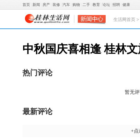
首页
|
新闻
|
房产
|
装修
|
汽车
|
购物
|
二手
|
教育
|
论坛
|
招聘
|
健康
生活网首页
中秋国庆喜相逢 桂林文
热门评论
暂无评
最新评论
+